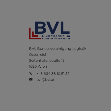
BVL Bundesvereinigung Logistik
Österreich
Seitenhafenstraße 15
1020 Wien
+43 664 88 10 51 52
bvl@bvl.at