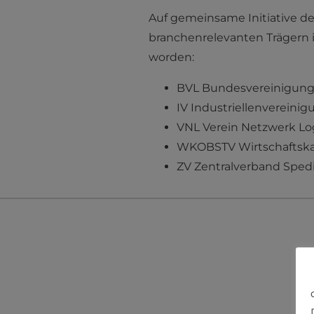
Auf gemeinsame Initiative d
branchenrelevanten Trägern
worden:
BVL Bundesvereinigung 
IV Industriellenvereinig
VNL Verein Netzwerk Log
WKOBSTV Wirtschaftska
ZV Zentralverband Spedi