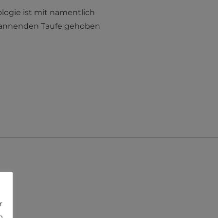
ogie ist mit namentlich
spannenden Taufe gehoben
r
h