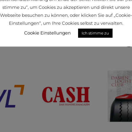
Ideelle Partner der
stimme zu“, um Cookies zu akzeptieren und direkt unsere
Webseite besuchen zu können, oder klicken Sie auf „Cookie
Kompetenzvernetzun
Einstellungen“, um Ihre Cookies selbst zu verwalten.
Cookie Einstellungen
Ich stimme zu
rreichs im Sektor Log