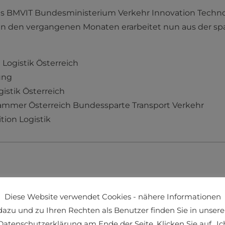
es BMVIT Bundesministerium Verkehr Innovation Technol
 in den vergangenen Monaten erarbeitet nun aus der 
Logistik Österreich
ung
istik Österreich
mmer Österreich Bundessparte Transport Verkehr
tion Logistik
Diese Website verwendet Cookies - nähere Informationen
dazu und zu Ihren Rechten als Benutzer finden Sie in unsere
Datenschutzerklärung am Ende der Seite. Klicken Sie auf „Ic