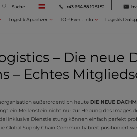
Suche
+43 664 88 10 51 52
bv
Logistik Appetizer
TOP Event Info
Logistik Dialog
Logistics – Die neue
hs – Echtes Mitglieds
sorganisation außerordentlich heute
DIE NEUE DACHM
ingt ein Meilenstein nicht nur zur Hebung des Images de
del inklusive Dienstleistung können einfach perfekt prof
ie Global Supply Chain Community breit positioniert wir