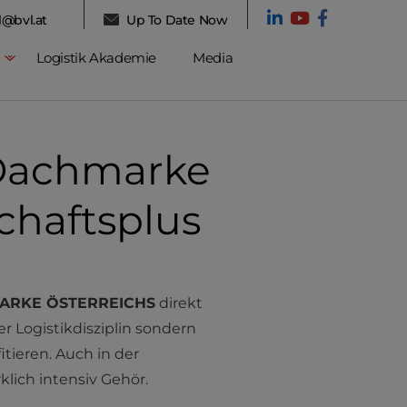
l@bvl.at
Up To Date Now
Logistik Akademie
Media
 Dachmarke
chaftsplus
ARKE ÖSTERREICHS
direkt
r Logistikdisziplin sondern
itieren. Auch in der
klich intensiv Gehör.