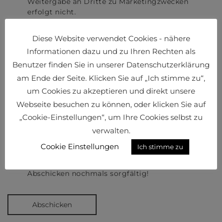
Weitergabe an Dritte zu Marketingzwecken
erfolgt nicht.
Bitte beachten Sie die unter
Diese Website verwendet Cookies - nähere
https://www.bvl.at/datenschutzerklaerung
abrufbare Datenschutzerklärung der BVL
Informationen dazu und zu Ihren Rechten als
Bundesvereinigung Logistik Österreich, in der wir
Benutzer finden Sie in unserer Datenschutzerklärung
Sie über sämtliche, im Zusammenhang mit Ihrer
am Ende der Seite. Klicken Sie auf „Ich stimme zu“,
Einwilligung erforderlichen Informationen und
um Cookies zu akzeptieren und direkt unsere
Ihre Rechte in Kenntnis setzen. Sie haben das
Recht, Ihre erteilte Einwilligung jederzeit zu
Webseite besuchen zu können, oder klicken Sie auf
widerrufen. Dadurch wird die Rechtmäßigkeit der
„Cookie-Einstellungen“, um Ihre Cookies selbst zu
aufgrund der Einwilligung bis zum Widerruf
verwalten.
erfolgten Verarbeitung Ihrer personenbezogenen
Daten nicht berührt.
Cookie Einstellungen
Ich stimme zu
Bitte kontrollieren Sie Ihre Daten vor dem
Abschicken nochmals sorgfältig!