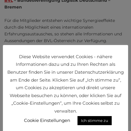
BVL
– Bundesvereinigung Logistik Deutschland –
Bremen
Für die Mitglieder entstehen wichtige Synergieeffekte
durch die Möglichkeit eines internationalen
Erfahrungsaustausches, so stehen alle Informationen und
Aussendungen der BVL-Österreich zur Verfügung.
Außerdem können BVL-Mitglieder zu ermäßigten Tarifen
am großen Deutschen Logistikkongress in Berlin, an den
Diese Website verwendet Cookies - nähere
BVL-Logistikseminaren und an der DLA, der Deutschen
Informationen dazu und zu Ihren Rechten als
Logistikakademie, teilnehmen.
Benutzer finden Sie in unserer Datenschutzerklärung
am Ende der Seite. Klicken Sie auf „Ich stimme zu“,
um Cookies zu akzeptieren und direkt unsere
Mitgliedsbeiträge
Webseite besuchen zu können, oder klicken Sie auf
„Cookie-Einstellungen“, um Ihre Cookies selbst zu
Eine Mitgliedschaft in der Bundesvereinigung Logistik
verwalten.
Österreich
bringt viele Vorteile.
Cookie Einstellungen
Ich stimme zu
Bitte fördern und fordern Sie uns!