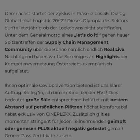
Demnächst startet der Zyklus in Präsenz des 36. Dialog
Global Lokal Logistik ‘20/‘21! Dieses Olympia des Sektors
durfte letztjährig ob der Lockdowns nicht stattfinden.
Unter dem Generalmotto eines
„let’s do it!“
gehen heuer
Spitzentreffen der
Supply Chain Management
Community
über die Bühne nämlich endlich
Real Live
.
Nachfolgend haben wir für Sie einiges an
Highlights
der
Kompetenzvernetzung Österreichs exemplarisch
aufgelistet.
Ihnen optimale Covidprävention bietend ist uns klarer
Auftrag. Kolleg*in, ich bin im Kino, bei der BVL! Dies
bedeutet
große Säle
entsprechend belüftet mit
bestem
Abstand
auf
persönlichen Plätzen
höchst komfortabel
nebst exklusiv von CINEPLEXX. Zusätzlich gilt es
momentan stringent für jeden Teilnehmenden
geimpft
oder genesen PLUS aktuell negativ getestet
gemäß
Grüner Pass Zertifikate zu sein.