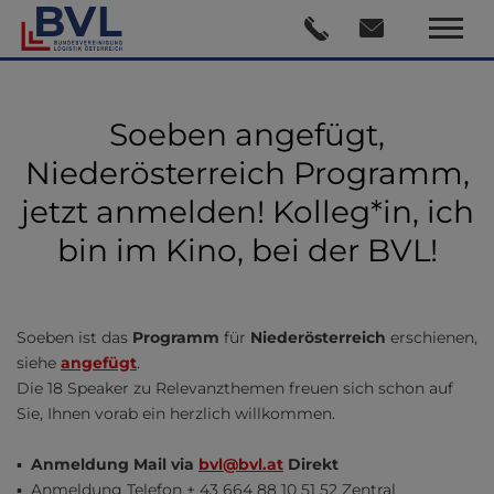
Soeben angefügt,
Niederösterreich Programm,
jetzt anmelden! Kolleg*in, ich
bin im Kino, bei der BVL!
Soeben ist das
Programm
für
Niederösterreich
erschienen,
siehe
angefügt
.
Die 18 Speaker zu Relevanzthemen freuen sich schon auf
Sie, Ihnen vorab ein herzlich willkommen.
▪
Anmeldung Mail via
bvl@bvl.at
Direkt
▪ Anmeldung Telefon + 43 664 88 10 51 52 Zentral