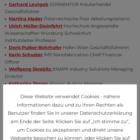
▪
Gerhard Leutgeb
SONNENTOR Kräuterhandel
Geschäftsführer
▪
Martina Mader
Österreichische Post Abteilungsleiterin
▪
Ulrich Müller-Steinfahrt
Hochschule Angewandte
Wissenschaften Würzburg-Schweinfurt
Institutsleiter Professor
▪
Doris Pulker-Rohrhofer
Hafen Wien Geschäftsführerin
▪
Karin Schuster
IMS Nanofabrication Chief Financial
Officer
▪
Wolfgang Skrabitz
KNAPP Industry Solutions Managing
Director
▪
Katharina Steger
Atomic Austria Manager
▪
Terry Virts
ISS International Space Station Commander
Diese Website verwendet Cookies - nähere
Video
Informationen dazu und zu Ihren Rechten als
Topagenda
Benutzer finden Sie in unserer Datenschutzerklärung
▪ Planet New Evolution
am Ende der Seite. Klicken Sie auf „Ich stimme zu“,
▪
Supply Chain Fitness Now Resiliency
um Cookies zu akzeptieren und direkt unsere
▪ Weltwirtschaft Bilanzeffekt Coronapandemie
Webseite besuchen zu können, oder klicken Sie auf