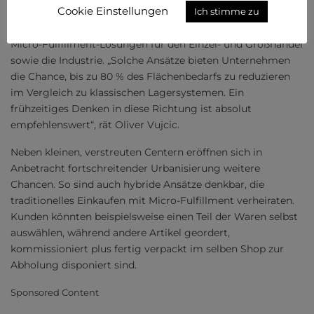
Cookie Einstellungen
Ich stimme zu
Ressourcenbedarf, bietet breite Einsatzmöglichkeiten von
Micro-Fulfillment-Lösungen für den Einzel- und Großhandel
sowie die Industrie. „Solche Ansätze bieten Unternehmen
die Chance, bis zu 80 % des Flächenbedarfs zu reduzieren
im Vergleich zu klassischen Lagersystemen. Ein
frühzeitiges Denken in diese Richtung ist absolut
empfehlenswert“, rät Oliver Vujcic.
Neben kleinen, verstreuten Centern eröffnen sich in
Anbetracht fortschreitender Urbanisierung weitere
Chancen. So sind auch hybride Ansätze denkbar, die
traditionelles Einkaufen mit Micro-Fulfillment verheiraten.
Kunden könnten beispielsweise einen Teil der Waren selbst
auswählen, während andere Artikel geordert,
kommissioniert plus fertig verpackt im selben Shop zur
Abholung disponiert sind.
Sponsored Content