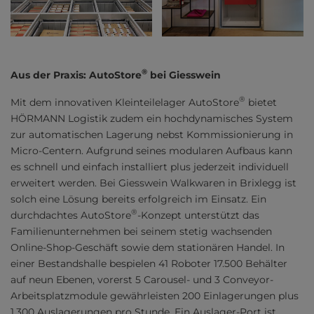
®
Aus der Praxis: AutoStore
bei Giesswein
®
Mit dem innovativen Kleinteilelager AutoStore
bietet
HÖRMANN Logistik zudem ein hochdynamisches System
zur automatischen Lagerung nebst Kommissionierung in
Micro-Centern. Aufgrund seines modularen Aufbaus kann
es schnell und einfach installiert plus jederzeit individuell
erweitert werden. Bei Giesswein Walkwaren in Brixlegg ist
solch eine Lösung bereits erfolgreich im Einsatz. Ein
®
durchdachtes AutoStore
-Konzept unterstützt das
Familienunternehmen bei seinem stetig wachsenden
Online-Shop-Geschäft sowie dem stationären Handel. In
einer Bestandshalle bespielen 41 Roboter 17.500 Behälter
auf neun Ebenen, vorerst 5 Carousel- und 3 Conveyor-
Arbeitsplatzmodule gewährleisten 200 Einlagerungen plus
1.300 Auslagerungen pro Stunde. Ein Auslager-Port ist