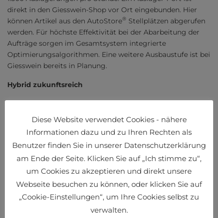
direkt in den Giesswein-Shop vor Ort eingebunden. Hier
®
können Artikel aus den AutoStore
Stellplätzen abgerufen
werden. Für höchste Effektivität bei der Abarbeitung der
Aufträge sorgen im Gesamtsystem integrierte
Optimierungsalgorithmen. Eine weitere Ausbaustufe ist bei
Giesswein bereits in Planung.
Hybrid zukunftsreich
Die
prompte
Diese Website verwendet Cookies - nähere
Zustellung
Informationen dazu und zu Ihren Rechten als
gepaart mit
Benutzer finden Sie in unserer Datenschutzerklärung
geringem
am Ende der Seite. Klicken Sie auf „Ich stimme zu“,
um Cookies zu akzeptieren und direkt unsere
Webseite besuchen zu können, oder klicken Sie auf
„Cookie-Einstellungen“, um Ihre Cookies selbst zu
verwalten.
Oliver Vujcic