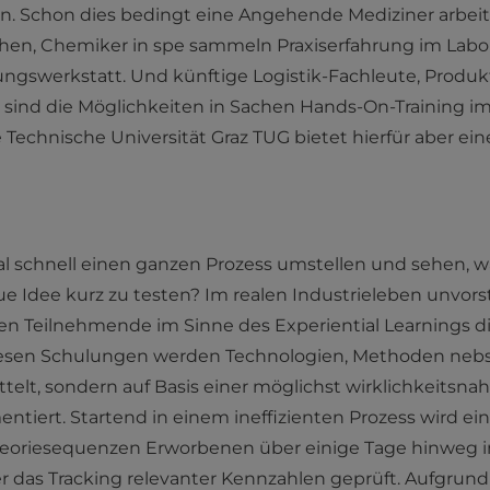
. Schon dies bedingt eine Angehende Mediziner arbeit
n, Chemiker in spe sammeln Praxiserfahrung im Labor
 Übungswerkstatt. Und künftige Logistik-Fachleute, Prod
ind die Möglichkeiten in Sachen Hands-On-Training im
e Technische Universität Graz TUG bietet hierfür aber ei
l schnell einen ganzen Prozess umstellen und sehen, was
ue Idee kurz zu testen? Im realen Industrieleben unvors
ren Teilnehmende im Sinne des Experiential Learnings d
iesen Schulungen werden Technologien, Methoden nebs
ttelt, sondern auf Basis einer möglichst wirklichkeit
ntiert. Startend in einem ineffizienten Prozess wird ein 
eoriesequenzen Erworbenen über einige Tage hinweg im
er das Tracking relevanter Kennzahlen geprüft. Aufgru