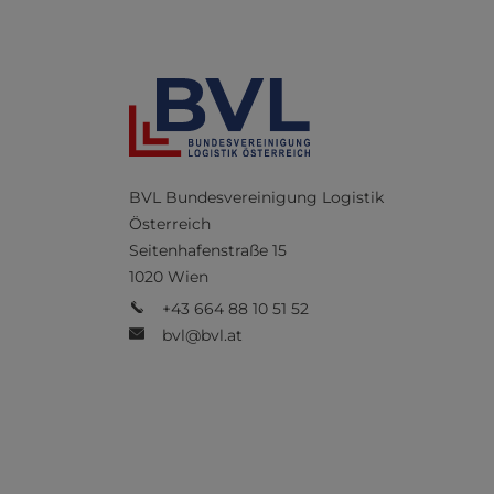
BVL Bundesvereinigung Logistik
Österreich
Seitenhafenstraße 15
1020 Wien
+43 664 88 10 51 52
bvl@bvl.at