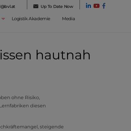
l@bvl.at
Up To Date Now
Logistik Akademie
Media
issen hautnah
oben ohne Risiko,
Lernfabriken diesen
achkräftemangel, steigende