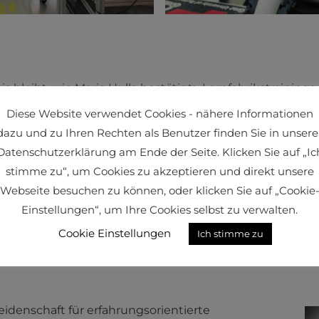
s bleibt, wie Maria Hulla bestätigt: „Lernfabrikstrainings 
aktisch selbst erfährt und erarbeitet, sind signifikant 
Diese Website verwendet Cookies - nähere Informationen
“, schildert sie. Konkret vermittelt werden Awareness 
dazu und zu Ihren Rechten als Benutzer finden Sie in unsere
nebst Supply Chain Management, Agilität außerdem Resili
Datenschutzerklärung am Ende der Seite. Klicken Sie auf „Ic
ean Management-Methoden ferner (digitale) Services un
stimme zu“, um Cookies zu akzeptieren und direkt unsere
Krisensituationen sowie in Bereichen hoher Volatilitä
Webseite besuchen zu können, oder klicken Sie auf „Cookie
det werden Lernfabriken sowohl intern betreffs der S
Einstellungen“, um Ihre Cookies selbst zu verwalten.
e unter anderem Showcases oder Kundenbindung im Sin
Cookie Einstellungen
Ich stimme zu
idenschaft für erfahrungsorientierte