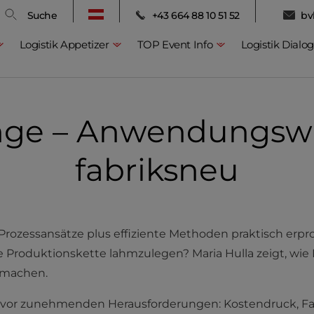
Suche
+43 664 88 10 51 52
bv
Logistik Appetizer
TOP Event Info
Logistik Dialog
nge – Anwendungsw
fabriksneu
Prozessansätze plus effiziente Methoden praktisch erpr
 Produktionskette lahmzulegen? Maria Hulla zeigt, wie 
 machen.
ht vor zunehmenden Herausforderungen: Kostendruck, F