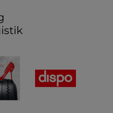
g
istik