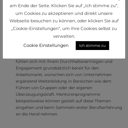
plus den weiten Horizont der Chancen greifbar zu
am Ende der Seite. Klicken Sie auf „Ich stimme zu“,
machen.
um Cookies zu akzeptieren und direkt unsere
Begeistern + behalten
Webseite besuchen zu können, oder klicken Sie auf
Sind die Young Professionals bereits im Sektor tätig,
„Cookie-Einstellungen“, um Ihre Cookies selbst zu
heißt es für Unternehmen, proaktiv die vielfältigen
Perspektiven unterschiedlicher Beschäftigungs- und
verwalten.
Karrierewege aufzeigen ferner kontinuierlich durch
Cookie Einstellungen
Ich stimme zu
fachliche nebst persönliche
Entwicklungsmöglichkeiten begleiten. Studierende
fühlen sich mit ihrem Durchhaltevermögen und
Engagement grundsätzlich bereit für den
Arbeitsmarkt, wünschen sich von Unternehmen
ergänzend Weiterbildung in Bereichen wie dem
Führen von Gruppen oder der eigenen
Überzeugungskraft. Mentorenprogramme
beispielsweise können gezielt auf diese Themen
eingehen und beim Sammeln erster Berufserfahrung
an die Hand nehmen.