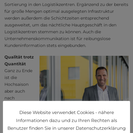
Sortierung in den Logistikzentren. Ergänzend zu der bereits
für große Mengen optimal ausgelegten Infrastruktur
werden außerdem die Schichtzeiten entsprechend
ausgeweitet, um das nächtliche Hauptgeschäft in den
Logistikzentren stemmen zu können. Auch die
Unternehmenskommunikation ist für reibungslose
Kundeninformation stets eingebunden.
Qualität trotz
Quantität
Ganz zu Ende
ist die
Hochsaison
aber auch
nach
Weihnachten
nicht. Das
Diese Website verwendet Cookies - nähere
Einlösen von
Informationen dazu und zu Ihren Rechten als
Franz Leitner
Gutscheinen
Benutzer finden Sie in unserer Datenschutzerklärung
und die