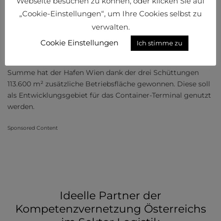
Webseite besuchen zu können, oder klicken Sie auf
Gesamtenergieverbrauch seit 2019 um fast acht Prozent
„Cookie-Einstellungen“, um Ihre Cookies selbst zu
reduzieren und die CO
-Emissionen standortübergreifend
2
verwalten.
um 16 Prozent senken“, resümiert Doris Pulker-Rohrhofer,
technische Geschäftsführerin des Hafen Wien. Besonderes
Cookie Einstellungen
Ich stimme zu
Augenmerk auf ressourcenschonendes Wirtschaften
gelegt wurde auch bei der dritten Landgewinnung. In
Summe hat der Hafen Wien dank der drei Schüttungen
113.600 m² zusätzliche Betriebsfläche gewonnen. Diese soll
als Entwicklungsgebiet für das Container-Terminal genutzt
werden.
Sponsored Content
Ideelle Partner der
Kompetenzvernetzung Österreichs