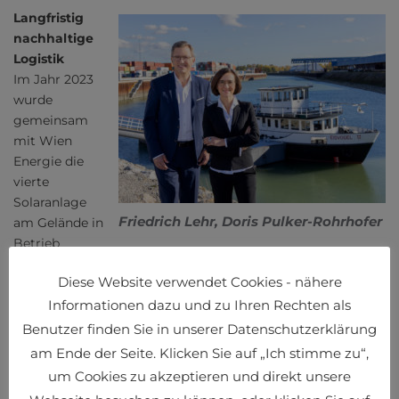
Langfristig
nachhaltige
Logistik
Im Jahr 2023
wurde
gemeinsam
mit Wien
Energie die
vierte
Solaranlage
Friedrich Lehr, Doris Pulker-Rohrhofer
am Gelände in
Betrieb
genommen. Damit wird der Strombedarf der
Diese Website verwendet Cookies - nähere
Liegenschaften im Bereich Freudenauer Hafenstraße zu ca.
Informationen dazu und zu Ihren Rechten als
80 % aus Sonnenenergie gedeckt. Außerdem wird mit der
Fertigstellung der beiden Filmhallen die fünfte
Benutzer finden Sie in unserer Datenschutzerklärung
Fotovoltaikanlage am Hafen Wien errichtet, eine sechste
am Ende der Seite. Klicken Sie auf „Ich stimme zu“,
Anlage ist ebenfalls für das Jahr 2025 in Planung.
um Cookies zu akzeptieren und direkt unsere
„Insgesamt konnte der Hafen Wien seinen