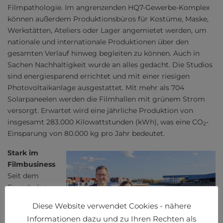
Filmpathologie. Im angrenzenden HQ7-Gewerbe-Komplex
können außerdem Produktionsbüros für Kostüme, Maske,
Werkstätten, Ateliers oder Lager angemietet werden, um
nationale und internationale Produktionen über den
gesamten Verlauf hinweg begleiten zu können. Auch in
Sachen Nachhaltigkeit wurde an alles gedacht. Die Studios
sind energiesparend errichtet und mit einer riesigen
Photovoltaikanlage ausgestattet. Mit mehr als 704
Solarpaneelen werden die Filmhallen mit grünem Strom
versorgt. Erwartet wird eine jährliche Produktion von
insgesamt 283.000 Kilowattstunden (kWh), was eine CO
-
2
Einsparung von 80.000 kg pro Jahr bedeutet.
Stark im
Filmbusiness
Seit dem
Erwerb des
sechs Hektar
Diese Website verwendet Cookies - nähere
großen
Informationen dazu und zu Ihren Rechten als
Grundstücks