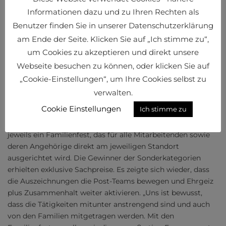
demnach auch
Informationen dazu und zu Ihren Rechten als
die Verleihung
Benutzer finden Sie in unserer Datenschutzerklärung
des Logistik
am Ende der Seite. Klicken Sie auf „Ich stimme zu“,
Awards 2024.
um Cookies zu akzeptieren und direkt unsere
Rund 150
Personen
Webseite besuchen zu können, oder klicken Sie auf
Matthias Hofmann
verbrachten
„Cookie-Einstellungen“, um Ihre Cookies selbst zu
am 12. März
verwalten.
2025 einen stimmungsvollen Abend im Wiener Palais
Cookie Einstellungen
Ich stimme zu
Wertheim. Die Preisträger freuten sich über eine
nachhaltige Trophäe aus heimischem Buchenholz sowie
jeweils ein Familienfest, das für alle Mitarbeitenden sowie
deren Angehörige direkt am jeweiligen Standort
ausgerichtet wird. Die Gewinner der Sonderkategorien
erhielten exklusive Sachpreise. Es zeigte sich wieder, dass
die Auszeichnungen die Post-Teams bewegen und Ehrgeiz
plus Zusammenhalt weiter aktivieren. „Uns ist bewusst,
dass die Tätigkeiten mitunter anstrengend sind und auch
von den Familien mitgetragen werden. Mit den