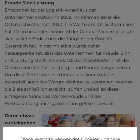
Freude Sinn Leistung
Entstanden ist der Logistik Award aus der
Unternehmenskultur-Initiative, im Rahmen derer die
Österreichische Post 2020 ihre Werte explizit ausformuliert
hat. Denn besonders während der Corona-Pandemie zeigte
sich, welche Bedeutung die Tätigkeit der Post für
Österreich hat. In der Initiative wurde daher
herausgearbeitet, dass das Unternehmen für Freude, Sinn
und Leistung steht. Als verlässliche Dienstleisterin ist die
Österreichische Post leistungs- und kennzahlengetrieben.
Um diese Performance erbringen zu können, ist es
essenziell, auch das Warum dahinter zu verstehen. Werden
die Ziele schließlich erreicht, dürfen und sollen diese
Erfolge im Sinne des Wertes Freude und der
Wertschätzung auch gemeinsam gefeiert werden.
Gerne etwas
zurückgeben
Gebührend
gefeiert wurde
Diese Website verwendet Cookies - nähere