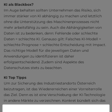
KI als Blackbox?
Im Auge behalten sollten Unternehmen das Risiko, sich
immer stärker von KI abhängig zu machen und letztlich
ohne die Unterstützung des Maschinenprozesses nicht
mehr arbeitsfähig zu sein. Auch die Abhängigkeiten von
Daten ist zu bedenken, denn: Fehlende oder schlechte
Daten = schlechte KI. Genauso gilt: Falsches KI-Modell =
schlechte Prognose = schlechte Entscheidung mit Impact.
Das richtige Modell für die jeweiligen Daten und
Anwendungen zu identifizieren ist daher
erfolgsentscheidend. Zudem sind Aspekte des
Datenschutzes stets zu beachten.
KI Top Tipps
Um zur Sicherung des Industriestandorts Österreich
beizutragen, ist das Wiedererreichen einer Vorreiterrolle
das Ziel. Denn es ist eine Verschiebung der KI-Technologie
in andere Märkte zu verzeichnen. Konkret bündelt sich das
Know-how derzeit in den USA. Es besteht die Chance, mit