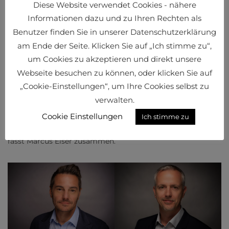
passenden Lösungen wieder auf Augenhöhe zu kommen,
Diese Website verwendet Cookies - nähere
dies muss jedoch genutzt sein und von jedem Land sowie
Informationen dazu und zu Ihren Rechten als
Unternehmen selbst proaktiv getrieben werden.
Benutzer finden Sie in unserer Datenschutzerklärung
Andernfalls besteht die Gefahr, elementare Technologien
am Ende der Seite. Klicken Sie auf „Ich stimme zu“,
auch zukünftig aus anderen Wirtschaftsräumen beziehen
zu müssen. Essenziell ist für Unternehmen laut den
um Cookies zu akzeptieren und direkt unsere
Experten: „KI? Ja, aber bitte mit Bedacht. Es empfiehlt sich,
Webseite besuchen zu können, oder klicken Sie auf
Expertise im Haus aufzubauen, Modelle zu selektieren und
„Cookie-Einstellungen“, um Ihre Cookies selbst zu
nicht auf jeden Hype aufzuspringen“, so Tobias Häßler. „KI
verwalten.
ist kein Zukunftsthema. Es gilt, heute zu beginnen, sie in
Cookie Einstellungen
Ich stimme zu
Teilprozessen in überschaubaren Bereichen gezielt
einzusetzen und damit sukzessive Potenzial zu generieren“,
fasst Marcus Eiser zusammen.