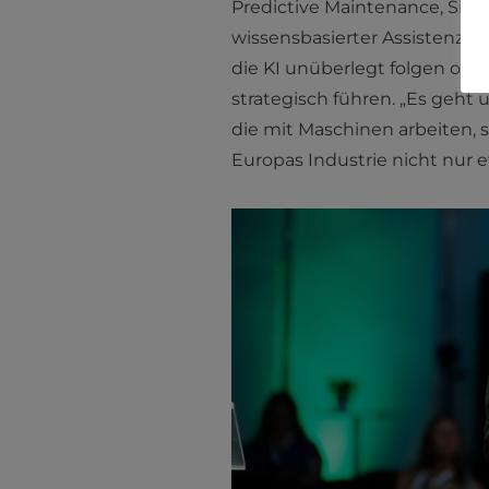
Predictive Maintenance, Simu
wissensbasierter Assistenz fü
die KI unüberlegt folgen ode
strategisch führen. „Es geh
die mit Maschinen arbeiten,
Europas Industrie nicht nur e