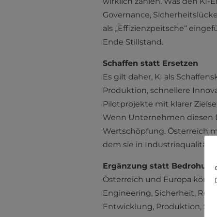
wirklich zählen. Was den KI-E
Governance, Sicherheitslücken
als „Effizienzpeitsche“ eing
Ende Stillstand.
Schaffen statt Ersetzen
Es gilt daher, KI als Schaffen
Produktion, schnellere Innov
Pilotprojekte mit klarer Ziel
Wenn Unternehmen diesen Den
Wertschöpfung. Österreich mus
dem sie in Industriequalität 
Ergänzung statt Bedrohung
Österreich und Europa können 
Engineering, Sicherheit, Reg
Entwicklung, Produktion, Ser