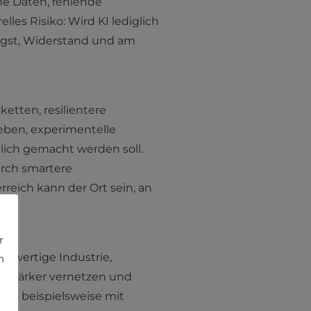
che Daten, fehlende
les Risiko: Wird KI lediglich
Angst, Widerstand und am
ketten, resilientere
ieben, experimentelle
glich gemacht werden soll.
urch smartere
rreich kann der Ort sein, an
r
ochwertige Industrie,
h
e stärker vernetzen und
n – beispielsweise mit
-