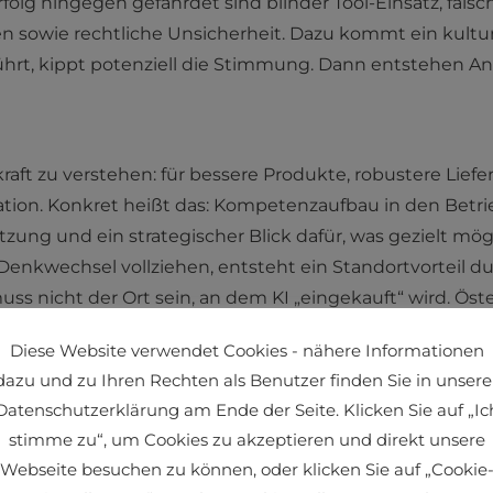
rfolg hingegen gefährdet sind blinder Tool-Einsatz, fals
 sowie rechtliche Unsicherheit. Dazu kommt ein kulturel
eführt, kippt potenziell die Stimmung. Dann entstehen 
skraft zu verstehen: für bessere Produkte, robustere Liefer
ation. Konkret heißt das: Kompetenzaufbau in den Betr
setzung und ein strategischer Blick dafür, was gezielt mö
kwechsel vollziehen, entsteht ein Standortvorteil d
s nicht der Ort sein, an dem KI „eingekauft“ wird. Öste
„gebaut“ und sinnvoll eingesetzt wird.
Diese Website verwendet Cookies - nähere Informationen
dazu und zu Ihren Rechten als Benutzer finden Sie in unsere
mit KI dort gewinnen, wo sie traditionell stark sind: h
Datenschutzerklärung am Ende der Seite. Klicken Sie auf „Ic
ulierungskompetenz, Qualitätsanspruch. KI wird Prozess
stimme zu“, um Cookies zu akzeptieren und direkt unsere
vice plus Lieferkette zu einem lernenden System mache
Webseite besuchen zu können, oder klicken Sie auf „Cookie