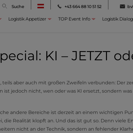
Suche
+43 664 88 10 51 52
bv
Logistik Appetizer
TOP Event Info
Logistik Dialog
pecial: KI – JETZT o
, teils aber auch mit großen Zweifeln verbunden: Der ze
in ist jedoch nicht, wen oder was KI ersetzt, sondern wa
eiche andere Bereiche ist derzeit an einem wichtigen Pu
i, die Realität klopft an. Und das ist gut so. Denn viel
scheitern nicht an der Technik, sondern an fehlender Kl