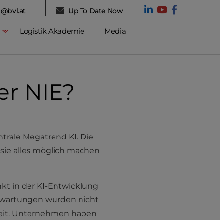
l@bvl.at
Up To Date Now
Logistik Akademie
Media
der NIE?
ntrale Megatrend KI. Die
s sie alles möglich machen
nkt in der KI-Entwicklung
e Erwartungen wurden nicht
arheit. Unternehmen haben