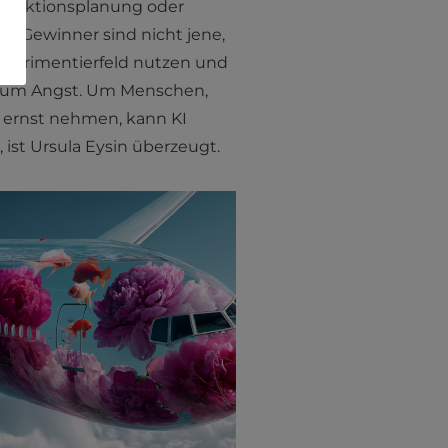
Produktionsplanung oder
Die Gewinner sind nicht jene,
Experimentierfeld nutzen und
ht um Angst. Um Menschen,
s ernst nehmen, kann KI
 ist Ursula Eysin überzeugt.