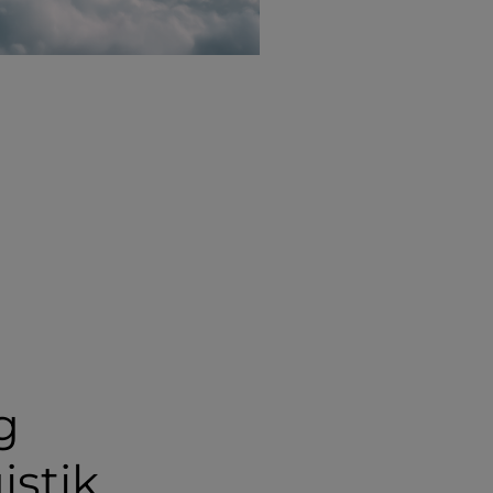
g
istik