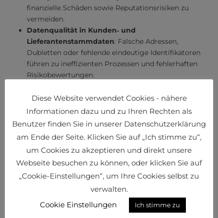
finanzielle Schäden sowie Reputationsrisiken zu
vermeiden.
Datenqualität in Kunden‑ und
Lieferantenstammdaten
: Falsche Adressen,
Dubletten oder fehlende eindeutige Identifikatoren
führen zu ineffizienten Prozessen und fehlerhaften
Risikobewertungen.
Solution
: Durch Datenbereinigung werden
Stammdaten zu einer verlässlichen Grundlage für
Diese Website verwendet Cookies - nähere
operative und strategische Entscheidungen.
Informationen dazu und zu Ihren Rechten als
Nachvollziehbare ESG‑Nachweise
werden im Sinne
Benutzer finden Sie in unserer Datenschutzerklärung
der Nachhaltigkeit immer öfter durch Auftraggeber
am Ende der Seite. Klicken Sie auf „Ich stimme zu“,
von ihren Logistikpartnern gefordert.
um Cookies zu akzeptieren und direkt unsere
Solution:
Mit ESG‑Plattformen, Self‑Assessments
Webseite besuchen zu können, oder klicken Sie auf
sowie belastbaren ESG‑Scores können Unternehmen
„Cookie-Einstellungen“, um Ihre Cookies selbst zu
diesen Anforderungen gerecht werden und sich bei
Ausschreibungen positiv positionieren.
verwalten.
Cookie Einstellungen
Ich stimme zu
Datendrang
Das Fazit: Die