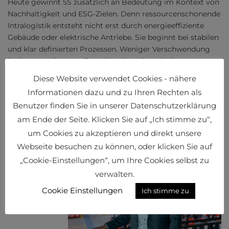
Heute gewinnt 5S zusätzlich an Bedeutung im Kontext von
Nachhaltigkeit und ESG-Zielen. Denn ressourcenschonende
Intralogistik entsteht nicht erst durch energieeffiziente
Gebäude oder elektrische Antriebe. Sie beginnt bei stabilen
und klar definierten Prozessen. Weniger Verschwendung
bedeutet geringeren Energieverbrauch, reduzierte
Materialeinsätze und eine längere Lebensdauer von
Diese Website verwendet Cookies - nähere
Geräten. Genau hier werden ökologische, soziale und
Informationen dazu und zu Ihren Rechten als
wirtschaftliche Aspekte miteinander verbunden.
Benutzer finden Sie in unserer Datenschutzerklärung
„Nachhaltigkeit ist kein Zusatzmodul“, betont Oskar Zettl.
am Ende der Seite. Klicken Sie auf „Ich stimme zu“,
„Sie ist das Ergebnis sauberer Prozesse.“
um Cookies zu akzeptieren und direkt unsere
Kultur als
Webseite besuchen zu können, oder klicken Sie auf
strategischer
„Cookie-Einstellungen“, um Ihre Cookies selbst zu
Vorteil
verwalten.
Als globaler
Anbieter von
Cookie Einstellungen
Ich stimme zu