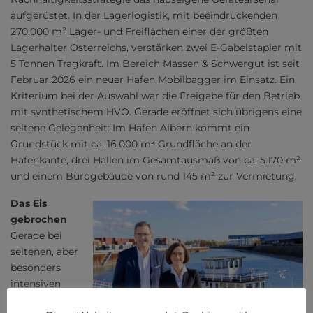
aufgerüstet. In der Lagerlogistik, mit beeindruckenden
270.000 m² Lager- und Freiflächen einer der größten
Lagerhalter Österreichs, verstärken zwei E-Gabelstapler mit
5 Tonnen Tragkraft. Im Bereich Massen & Schwergut ist seit
Februar 2026 ein neuer Hafen Mobilbagger im Einsatz. Ein
Kriterium bei der Auswahl war die Freigabe für den Betrieb
mit synthetischem HVO. Gerade eröffnet sich übrigens eine
seltene Gelegenheit: Im Hafen Albern kommt ein
Grundstück mit ca. 16.000 m² Grundfläche an der
Hafenkante, drei Hallen im Gesamtausmaß von ca. 5.170 m²
und einem Bürogebäude von rund 145 m² zur Vermietung.
Das Eis
gebrochen
Gerade bei
seltenen, aber
besonders
intensiven
Kälteperioden