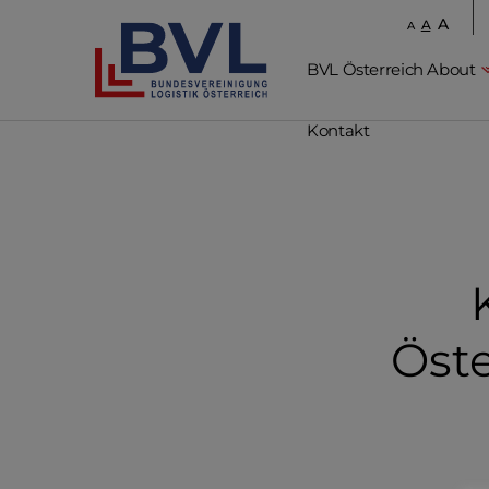
A
A
A
BVL Österreich About
Kontakt
Öste