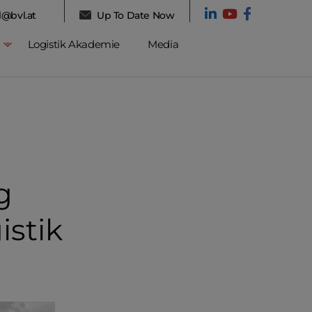
l@bvl.at
Up To Date Now
Logistik Akademie
Media
g
istik