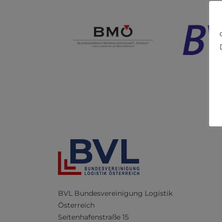
BVL Bundesvereinigung Logistik
Österreich
Seitenhafenstraße 15