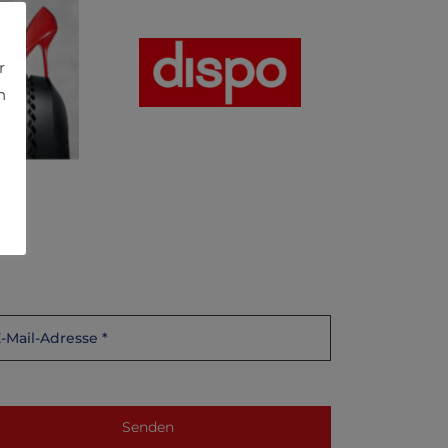
r
h
-