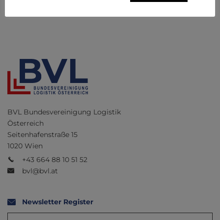
BVL Bundesvereinigung Logistik
Österreich
Seitenhafenstraße 15
1020 Wien
+43 664 88 10 51 52
bvl@bvl.at
Newsletter Register