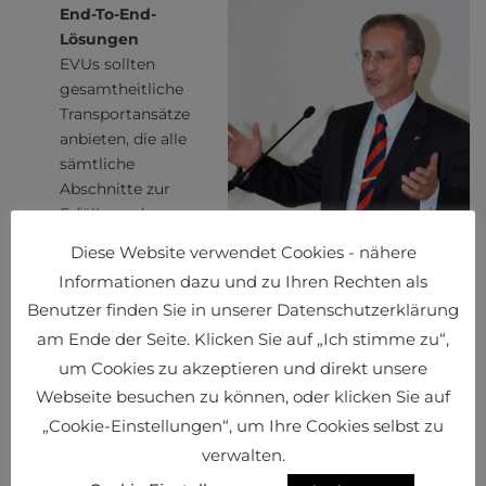
End-To-End-
Lösungen
EVUs sollten
gesamtheitliche
Transportansätze
anbieten, die alle
sämtliche
Abschnitte zur
Erfüllung der
Diese Website verwendet Cookies - nähere
Informationen dazu und zu Ihren Rechten als
Benutzer finden Sie in unserer Datenschutzerklärung
am Ende der Seite. Klicken Sie auf „Ich stimme zu“,
um Cookies zu akzeptieren und direkt unsere
Friedrich Macher
Webseite besuchen zu können, oder klicken Sie auf
Kundenanforderung aus einer Hand abdecken. Die
„Cookie-Einstellungen“, um Ihre Cookies selbst zu
Umsetzung kann direkt oder mit Partnern erfolgen.
verwalten.
Bestehen Anschlussbahnen bei sowohl Verlader als