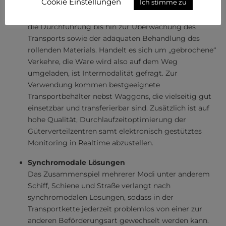
Cookie Einstellungen
Ich stimme zu
auch Empfänger, ist die Optimierung der
Traktionsprozesse im Fokus: von der Verladung über
die Durchführung bis hin zur Überwachung des
Transports sowie der adäquaten Behandlung des
rollenden Materials. Handelt es sich um „gebrochene“
Verkehre, die Ware wird also auf dem Weg
umgeladen, ist Intermodalität gefragt. Zur
Verwendung kommen bestgeeignete
Transportbehälter nebst Waggons, die vielseitig gut
einsetzbar und transferierbar sind. Zusätzlich ist auf
hohe Qualität, Durchlaufzeitoptimierung der
Güterverteilzentren samt elektronisch gestütztes
Monitoring in Realtime abzustellen.
Synchromodale Lösungen
Das Zusammenspiel mehrerer Modi unter anderem
Schiff, Schiene und Straße verlangt nach
synchromodalen Lösungen, sodass in der
Transportkette jederzeit problemlos von einer zur
anderen Beförderungsart gewechselt werden kann.