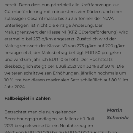
bereit. Denn dass nun prinzipiell alle Kraftfahrzeuge zur
Güterbeförderung mit mindestens vier Rädern und einer
zulässigen Gesamtmasse bis zu 3,5 Tonnen der NoVA
unterliegen, ist nicht die einzige Änderung. Der
Malusgrenzwert der Klasse N1 (KFZ Güterbeförderung) wird
erstmalig bei 253 g/km angesetzt. Zusätzlich wird der
Malusgrenzwert der Klasse M1 von 275 g/km auf 200 g/km
herabgesetzt, der Malusbetrag beträgt EUR 50 pro g/km
und wird um jährlich EUR 10 erhöht. Der Höchstsatz
diesbezüglich steigt per 1. Juli 2021 von 32 % auf 50 %. Die
weiteren schrittweisen Erhöhungen, jährlich nochmals um
10 %, treiben diesen maximalen Satz schließlich auf 80 % im
Jahr 2024.
Fallbeispiel in Zahlen
Martin
Betrachtet man die nun geltenden
Schereda
Berechnungsgrundlagen, so fallen ab 1. Juli
2021 beispielsweise für ein Neufahrzeug im
Wert von EUR 100.000 bis zu EUR 50.000 zusätzlich an