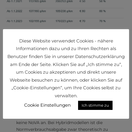
Diese Website verwendet Cookies - nähere
Gebraucht statt neu
Informationen dazu und zu Ihren Rechten als
Für Fahrzeuge mit Zulassung vor dem 1. Juli 2021
Benutzer finden Sie in unserer Datenschutzerklärung
wird die Normverbrauchsabgabe weiterhin nach der
alten, vorteilhafteren Regelung berechnet. Faktisch
am Ende der Seite. Klicken Sie auf „Ich stimme zu“,
fällt so bei Import keine NoVA bezüglich gebrauchter
um Cookies zu akzeptieren und direkt unsere
Klein-LKW und Transporter bis 3,5 Tonnen an. Es
Webseite besuchen zu können, oder klicken Sie auf
empfiehlt sich zudem zu bedenken, dass die Preise
„Cookie-Einstellungen“, um Ihre Cookies selbst zu
auf dem Gebrauchtwagenmarkt mit der NoVA Neu
verwalten.
vermutlich unvermindert steigen werden.
Cookie Einstellungen
Ich stimme zu
Elektromobilität und hybride Lösungen
Für Fahrzeuge ohne CO2-Ausstoß fällt weiterhin
keine NoVA an. Bei Hybridmodellen ist die
Normverbrauchsabgabe zwar theoretisch zu