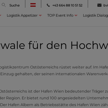
Suche
+43 664 88 10 51 52
bv
Logistik Appetizer
TOP Event Info
Logistik Dialog
auwale für den Hochw
gistikzentrum Ostösterreichs rüstet weiter auf. Im Hafe
ss Einzug gehalten, der seinen internationalen Warenver
Ostösterreichs ist der Hafen Wien bedeutender Träger 
der Region. Er bietet rund 100 angesiedelten Unterneh
Der Hafen Albern als Betriebsstätte des Hafen Wien zäh