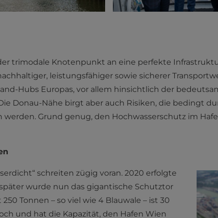
 der trimodale Knotenpunkt an eine perfekte Infrastru
 nachhaltiger, leistungsfähiger sowie sicherer Transpor
rland-Hubs Europas, vor allem hinsichtlich der bedeut
t. Die Donau-Nähe birgt aber auch Risiken, die bedingt 
in werden. Grund genug, den Hochwasserschutz im Hafe
en
erdicht“ schreiten zügig voran. 2020 erfolgte
r später wurde nun das gigantische Schutztor
 250 Tonnen – so viel wie 4 Blauwale – ist 30
och und hat die Kapazität, den Hafen Wien