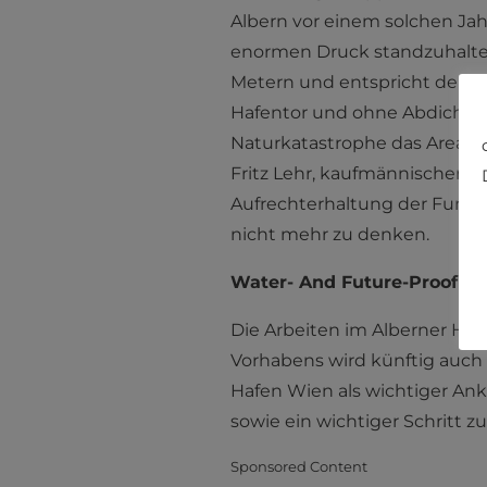
Albern vor einem solchen Ja
enormen Druck standzuhalten,
Metern und entspricht der H
Hafentor und ohne Abdichtu
Naturkatastrophe das Areal bi
Fritz Lehr, kaufmännischer G
Aufrechterhaltung der Funkti
nicht mehr zu denken.
Water- And Future-Proof
Die Arbeiten im Alberner Haf
Vorhabens wird künftig auch
Hafen Wien als wichtiger An
sowie ein wichtiger Schritt z
Sponsored Content