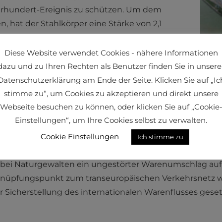
hrhundert-Ereignis zu schützen. Um dem
 hat der Stahlkörper eine Stärke von 2,1
öhe eines 3-stöckigen Gebäudes. „Ohne
ng des Dammes würde bei einer solchen
Diese Website verwendet Cookies - nähere Informationen
Fritz
s zu drei Meter unter Wasser stehen“, schildert
dazu und zu Ihren Rechten als Benutzer finden Sie in unsere
eschäftsführer des Hafen Wien. An die
Datenschutzerklärung am Ende der Seite. Klicken Sie auf „Ic
onsfähigkeit dieses essenziellen Logistikknotenpunkts 
stimme zu“, um Cookies zu akzeptieren und direkt unsere
Webseite besuchen zu können, oder klicken Sie auf „Cookie
Einstellungen“, um Ihre Cookies selbst zu verwalten.
Cookie Einstellungen
Ich stimme zu
enbecken laufen noch bis Ende Mai 2022. Mit Fertigste
 bei Naturgewalten ein ungestörter Warenumschlag auf 
knüpfungspunkt zum transeuropäischen Verkehrsnetz w
ur Sicherstellung des internationalen Warenflusses geset