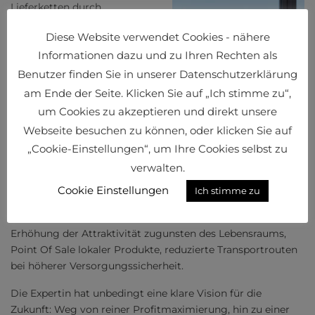
Lieferketten durch
Kompetenznetzwerke nebst
Diese Website verwendet Cookies - nähere
ganzheitlicher Kooperation.
Informationen dazu und zu Ihren Rechten als
Die enge Zusammenarbeit
aller Branchen ist nicht nur
Benutzer finden Sie in unserer Datenschutzerklärung
Enabler wirtschaftlichen
am Ende der Seite. Klicken Sie auf „Ich stimme zu“,
Erfolges, sondern zudem ein
um Cookies zu akzeptieren und direkt unsere
Gewinn für die Gesellschaft.
Webseite besuchen zu können, oder klicken Sie auf
Durch
„Cookie-Einstellungen“, um Ihre Cookies selbst zu
Flächennutzungsoptimierung,
Ani Melkonyan-
verwalten.
beispielsweise von Gebäuden
Gottschalk
als Restaurant, Fitnessstudio
Cookie Einstellungen
Ich stimme zu
plus Microdistributionhub,
würden mehrere Fliegen mit einer Klappe geschlagen:
Erhöhung der Attraktivität zugunsten des Lebensraums,
Point Of Sale lokaler Produkte, reduzierte Transportrouten
bei höherer Versorgungssicherheit.
Die Expertin hat unbedingt eine klare Vision für die
Zukunft: Weg von reiner Profitmaximierung, hin zu einer