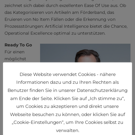
zeichnet sich dabei durch exzellenten Ease Of Use aus. Ob
das Kategorisieren von Artikeln am Förderband, das
Eruieren von No Item Fällen oder die Erkennung von
Prozessstörungen: Artificial Intelligence bietet die Chance,
Operational Excellence optimal zu unterstützen.
Ready To Go
Für einen
möglichst
sorgen- wie
angstfreien
Diese Website verwendet Cookies - nähere
Einstieg in die
Informationen dazu und zu Ihren Rechten als
betriebliche
Benutzer finden Sie in unserer Datenschutzerklärung
Artificial
am Ende der Seite. Klicken Sie auf „Ich stimme zu“,
Intelligence
um Cookies zu akzeptieren und direkt unsere
empfiehlt sich
Alexander Heilmann
Webseite besuchen zu können, oder klicken Sie auf
das
Identifizieren
„Cookie-Einstellungen“, um Ihre Cookies selbst zu
von Potenzialen anhand Learning By Doing. Spezielle
verwalten.