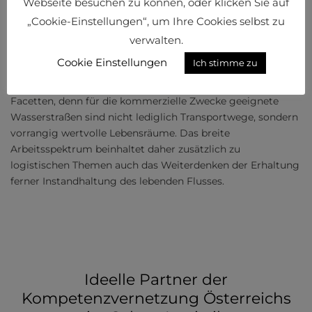
Webseite besuchen zu können, oder klicken Sie auf
„Cookie-Einstellungen“, um Ihre Cookies selbst zu
Donaunutzung setzt viadonau auf engen Konnex zur
Industrie. „Wir arbeiten an der stärkeren Nutzung sowie
verwalten.
Modernisierung der Donauschifffahrt und verstehen uns als
Cookie Einstellungen
Ich stimme zu
starker Partner der Wirtschaft“, schildert Bettina Matzner.
Betrachtet wird der Strom jedenfalls bei all seinen
Facetten, denn für die kommerzielle Zwecke geeignete
Wasserstraßen sind nicht lediglich Transportwege, sondern
vorrangig wertvolle Lebensräume. Das breite
Arbeitsspektrum beinhaltet daher zusätzlich zu
logistischen Themen auch das Weiterdenken der Erhaltung
ferner Instandhaltung des lebenden Flusses.
Ideelle Partner der
Kompetenzvernetzung Österreichs