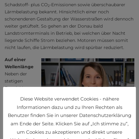
Schadstoff- plus CO
-Emissionen sowie überschaubarer
2
Lärmbelastung bekannt. Hinsichtlich einer noch
schonenderen Gestaltung der Wasserstraßen wird dennoch
weiter getüftelt. So gehen an der Donau bald
Landstromterminals in Betrieb, bei welchen über Nacht
liegende Schiffe Strom beziehen. Motoren müssen somit
nicht laufen, die Lärmbelastung wird spürbar reduziert.
Auf einer
Wellenlänge
Neben der
stetigen
Entwicklung
nebst
Diese Website verwendet Cookies - nähere
Optimierung
Informationen dazu und zu Ihren Rechten als
der
Benutzer finden Sie in unserer Datenschutzerklärung
am Ende der Seite. Klicken Sie auf „Ich stimme zu“,
um Cookies zu akzeptieren und direkt unsere
Bettina Matzner