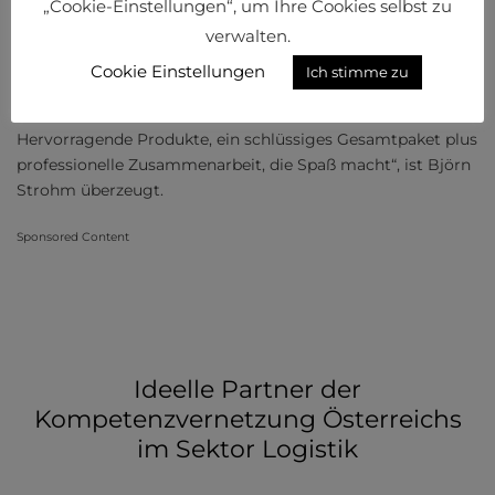
Nicht-
„Cookie-Einstellungen“, um Ihre Cookies selbst zu
verwalten.
Unzufriedenheit sind Unternehmen in beiden Aspekten Soft
wie Hard gefragt plus gefordert. Es heißt daher nicht
Cookie Einstellungen
Ich stimme zu
Mensch oder Maschine, vielmehr Mensch und Maschine.
„Schlussendlich muss das große Ganze passen.
Hervorragende Produkte, ein schlüssiges Gesamtpaket plus
professionelle Zusammenarbeit, die Spaß macht“, ist Björn
Strohm überzeugt.
Sponsored Content
Ideelle Partner der
Kompetenzvernetzung Österreichs
im Sektor Logistik