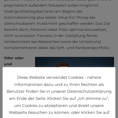
pragmatisch außerdem fokussiert sollen möglichst
niedrige Einstiegsbarrieren am Beginn der
Automatisierung plus bester Value For Money bei
überschaubarem Investment geschaffen werden. Das Ziel
besteht darin, Personal nebst Platz optimal einzusetzen,
nicht zu ersetzen. Fairness in der Gestaltung ferner
Verlässlichkeit bei Absprachen sowie der Umsetzung
komplementieren dabei das Soft- und Hardwareportfolio.
Oder oder
und
Weder das
eine noch das
Diese Website verwendet Cookies - nähere
andere allein
Informationen dazu und zu Ihren Rechten als
reicht folglich
Benutzer finden Sie in unserer Datenschutzerklärung
zur
am Ende der Seite. Klicken Sie auf „Ich stimme zu“,
langfristigen
um Cookies zu akzeptieren und direkt unsere
Zufriedenheit.
Webseite besuchen zu können, oder klicken Sie auf
Für mehr als
Björn Strohm