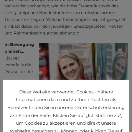
weitere ist vorhanden, wie die hohe Dynamik sowie das
stetig steigende Kundeninteresse an emissionsarmen
Transporten zeigen. Welche Technologien explizit geeignet
sind, ist dabei von den jeweiligen Einsatzgebieten, Routen
und Rahmenbedingungen abhängig.
In Bewegung
bleiben…
…lautet
jedenfalls die
Devise für die
Diese Website verwendet Cookies - nähere
Informationen dazu und zu Ihren Rechten als
Benutzer finden Sie in unserer Datenschutzerklärung
am Ende der Seite. Klicken Sie auf „Ich stimme zu“,
um Cookies zu akzeptieren und direkt unsere
Elisabeth Andrieux
Webseite besuchen zu können, oder klicken Sie auf