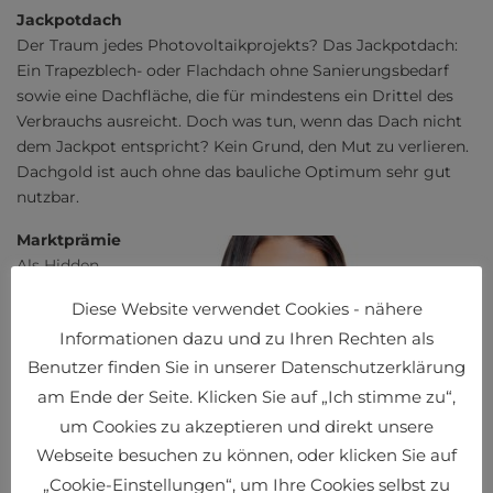
Jackpotdach
Der Traum jedes Photovoltaikprojekts? Das Jackpotdach:
Ein Trapezblech- oder Flachdach ohne Sanierungsbedarf
sowie eine Dachfläche, die für mindestens ein Drittel des
Verbrauchs ausreicht. Doch was tun, wenn das Dach nicht
dem Jackpot entspricht? Kein Grund, den Mut zu verlieren.
Dachgold ist auch ohne das bauliche Optimum sehr gut
nutzbar.
Marktprämie
Als Hidden
Champion der
Diese Website verwendet Cookies - nähere
Photovoltaik-
Informationen dazu und zu Ihren Rechten als
Förderung gilt
die EAG
Benutzer finden Sie in unserer Datenschutzerklärung
Marktprämie.
am Ende der Seite. Klicken Sie auf „Ich stimme zu“,
Sie stellt für
um Cookies zu akzeptieren und direkt unsere
die nächsten
Webseite besuchen zu können, oder klicken Sie auf
20 Jahre einen
Cornelia Daniel
„Cookie-Einstellungen“, um Ihre Cookies selbst zu